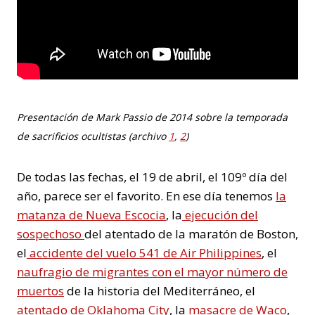
Presentación de Mark Passio de 2014 sobre la temporada
de sacrificios ocultistas (archivo
1
,
2
)
De todas las fechas, el 19 de abril, el 109º día del
año, parece ser el favorito. En ese día tenemos
la
matanza de Nueva Escocia
, la
ejecución del
sospechoso
del atentado de la maratón de Boston,
el
accidente del vuelo 541 de Air Philippines
, el
naufragio de migrantes con el mayor número de
muertos
de la historia del Mediterráneo, el
atentado de Oklahoma City
, la
masacre de Waco
,