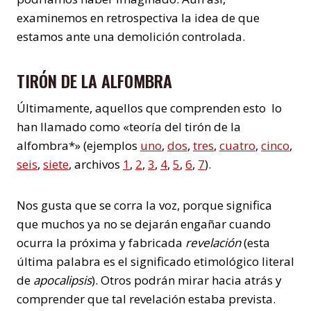
examinemos en retrospectiva la idea de que
estamos ante una demolición controlada.
TIRÓN DE LA ALFOMBRA
Últimamente, aquellos que comprenden esto lo
han llamado como «teoría del tirón de la
alfombra*» (ejemplos
uno
,
dos
,
tres
,
cuatro
,
cinco
,
seis
,
siete
, archivos
1
,
2
,
3
,
4
,
5
,
6
,
7
).
Nos gusta que se corra la voz, porque significa
que muchos ya no se dejarán engañar cuando
ocurra la próxima y fabricada
revelación
(esta
última palabra es el significado etimológico literal
de
apocalipsis
). Otros podrán mirar hacia atrás y
comprender que tal revelación estaba prevista.