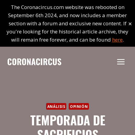
Saltar
The Coronacircus.com website was rebooted on
al
September 6th 2024, and now includes a member
contenido
✕
section with a forum and exclusive new content. If
you're looking for the historical article archive, they
will remain free forever, and can be found
here
.
ANÁLISIS
OPINIÓN
TEMPORADA DE
SACRIFICIOS