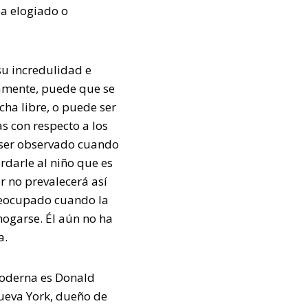
ea elogiado o
su incredulidad e
rtamente, puede que se
ucha libre, o puede ser
s con respecto a los
e ser observado cuando
ordarle al niño que es
or no prevalecerá así
eocupado cuando la
hogarse. Él aún no ha
a.
moderna es Donald
ueva York, dueño de