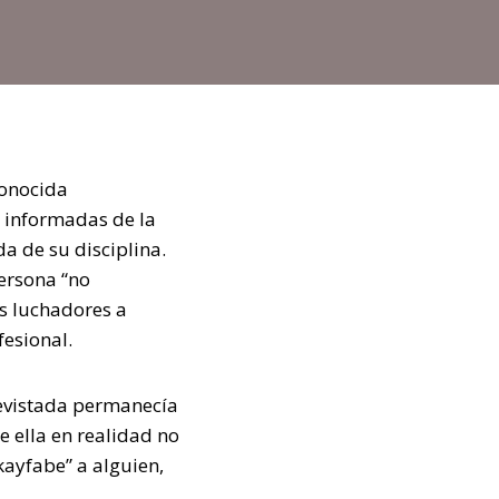
conocida
 informadas de la
a de su disciplina.
ersona “no
os luchadores a
fesional.
revistada permanecía
 ella en realidad no
kayfabe” a alguien,