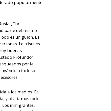
nsiderado popularmente
usia”, “La
ormó parte del mismo
 Todo es un guión. Es
ersonas. Lo triste es
 muy buenas
 “Estado Profundo”
 asqueados por la
apoyándolo incluso
decesores.
ida a los medios. Es
a, y olvidamos todo
. Los inmigrantes.