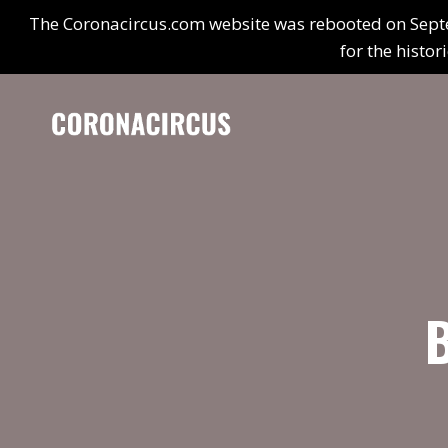
Saltar
The Coronacircus.com website was rebooted on Septe
al
for the histor
contenido