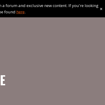
 forum and exclusive new content. If you're looking
✕
n be found
here
.
E