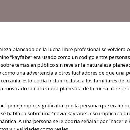
aleza planeada de la lucha libre profesional se volviera 
mino “kayfabe” era usado como un código entre personas
 sobre temas en público sin revelar la naturaleza planead
o como una advertencia a otros luchadores de que una p
ercanía; esto podía incluir incluso a los familiares de l
ía mostrado la naturaleza planeada de la lucha libre pro
be” por ejemplo, significaba que la persona que era ent
 se hablaba sobre una “novia kayfabe”, eso implicaba que
mántica. A una persona se le podría señalar por “hacerle 
os y rivalidades como reales.