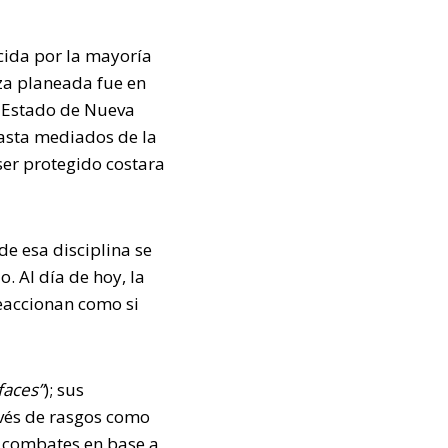
cida por la mayoría
za planeada fue en
l Estado de Nueva
hasta mediados de la
ser protegido costara
e esa disciplina se
. Al día de hoy, la
reaccionan como si
faces”
); sus
avés de rasgos como
 combates en base a