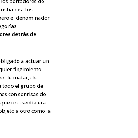
z los portadores de
ristianos. Los
 pero el denominador
egorías
tores detrás de
obligado a actuar un
quier fingimiento
eo de matar, de
e todo el grupo de
nes con sonrisas de
a que uno sentía era
objeto a otro como la