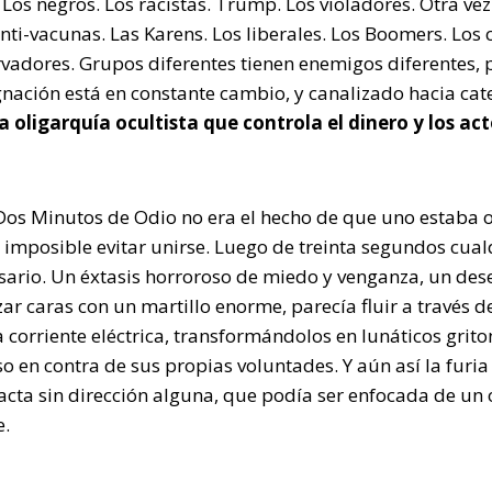
 Los negros. Los racistas. Trump. Los violadores. Otra ve
ti-vacunas. Las Karens. Los liberales. Los Boomers. Los c
rvadores. Grupos diferentes tienen enemigos diferentes,
nación está en constante cambio, y canalizado hacia cat
la oligarquía ocultista que controla el dinero y los ac
 Dos Minutos de Odio no era el hecho de que uno estaba 
 imposible evitar unirse. Luego de treinta segundos cual
sario. Un éxtasis horroroso de miedo y venganza, un des
zar caras con un martillo enorme, parecía fluir a través d
corriente eléctrica, transformándolos en lunáticos grito
uso en contra de sus propias voluntades. Y aún así la furi
cta sin dirección alguna, que podía ser enfocada de un 
e.