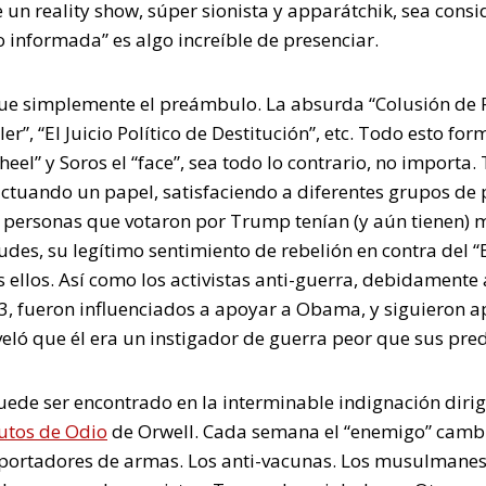
de un reality show, súper sionista y apparátchik, sea co
informada” es algo increíble de presenciar.
fue simplemente el preámbulo. La absurda “Colusión de R
er”, “El Juicio Político de Destitución”, etc. Todo esto f
heel” y Soros el “face”, sea todo lo contrario, no importa.
actuando un papel, satisfaciendo a diferentes grupos de p
s personas que votaron por Trump tenían (y aún tienen)
itudes, su legítimo sentimiento de rebelión en contra del
 ellos. Así como los activistas anti-guerra, debidamente
3, fueron influenciados a apoyar a Obama, y siguieron 
eló que él era un instigador de guerra peor que sus pre
ede ser encontrado en la interminable indignación dirig
utos de Odio
de Orwell. Cada semana el “enemigo” cambi
s portadores de armas. Los anti-vacunas. Los musulmanes