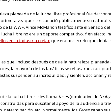
aleza planeada de la lucha libre profesional fue descono
 primera vez que se reconoció públicamente su naturale
o de la WWF, Vince McMahon testificó ante el Senado de
 lucha libre no era un deporte competitivo. Y en efecto, 
llos en la industria creían
que era un secreto que debía 
 es que, incluso después de que la naturaleza planeada d
voces, la mayoría de los fanáticos se rehusaron a aceptarlo
astas suspenden su incredulidad, y sienten, accionan y 
o de la lucha libre se les llama
faces
(diminutivo de
“baby
construidas para suscitar el apoyo de la audiencia a tr
o, determinación, etc. Normalmente, los
Faces
ganan sus