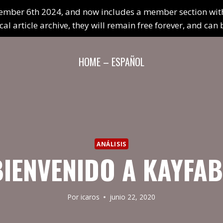
mber 6th 2024, and now includes a member section with a
ical article archive, they will remain free forever, and ca
HOME – ESPAÑOL
ANÁLISIS
BIENVENIDO A KAYFAB
Por
icaros
junio 22, 2020