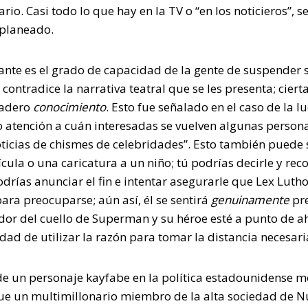
io. Casi todo lo que hay en la TV o “en los noticieros”, s
o planeado.
ante es el grado de capacidad de la gente de suspender 
 contradice la narrativa teatral que se les presenta; cie
dadero
conocimiento
. Esto fue señalado en el caso de la l
atención a cuán interesadas se vuelven algunas persona
noticias de chismes de celebridades”. Esto también pued
cula o una caricatura a un niño; tú podrías decirle y rec
 podrías anunciar el fin e intentar asegurarle que Lex Luth
ara preocuparse; aún así, él se sentirá
genuinamente
pr
edor del cuello de Superman y su héroe esté a punto de a
dad de utilizar la razón para tomar la distancia necesari
de un personaje kayfabe en la política estadounidense 
ue un multimillonario miembro de la alta sociedad de N