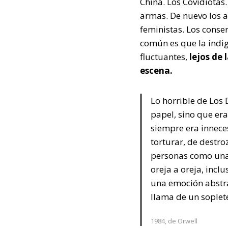
China. Los Covidiotas.
armas. De nuevo los an
feministas. Los conse
común es que la indig
fluctuantes,
lejos de 
escena.
Lo horrible de Los
papel, sino que era
siempre era innece
torturar, de destro
personas como una 
oreja a oreja, incl
una emoción abstra
llama de un soplet
1984, de Orwell