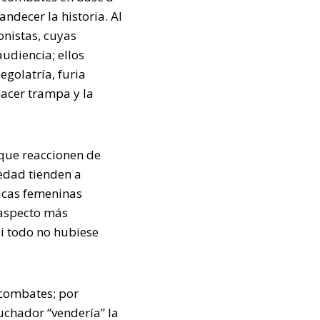
ndecer la historia. Al
onistas, cuyas
udiencia; ellos
golatría, furia
hacer trampa y la
 que reaccionen de
edad tienden a
ticas femeninas
 aspecto más
i todo no hubiese
 combates; por
uchador “vendería” la