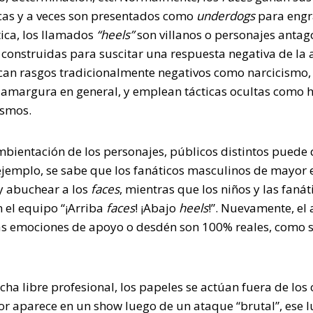
icas y a veces son presentados como
underdogs
para engra
tica, los llamados
“heels”
son villanos o personajes antag
construidas para suscitar una respuesta negativa de la a
an rasgos tradicionalmente negativos como narcicismo, e
 amargura en general, y emplean tácticas ocultas como 
ismos.
ambientación de los personajes, públicos distintos puede
ejemplo, se sabe que los fanáticos masculinos de mayor 
y abuchear a los
faces
, mientras que los niños y las faná
 el equipo “¡Arriba
faces
! ¡Abajo
heels
!”. Nuevamente, el
tas emociones de apoyo o desdén son 100% reales, como s
ha libre profesional, los papeles se actúan fuera de los
or aparece en un show luego de un ataque “brutal”, ese l