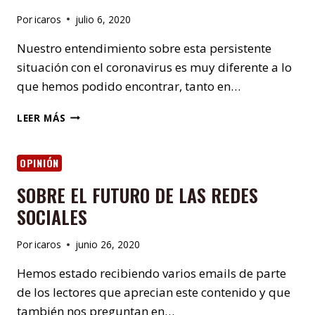
Por
icaros
julio 6, 2020
Nuestro entendimiento sobre esta persistente
situación con el coronavirus es muy diferente a lo
que hemos podido encontrar, tanto en…
COVID-
LEER MÁS
19
EN
CONTEXTO:
OPINIÓN
SUBVERSIÓN,
SOBRE EL FUTURO DE LAS REDES
GUERRA
PSICOLÓGICA,
SOCIALES
Y
EL
Por
icaros
junio 26, 2020
NUEVO
ORDEN
Hemos estado recibiendo varios emails de parte
MUNDIAL
de los lectores que aprecian este contenido y que
también nos preguntan en…