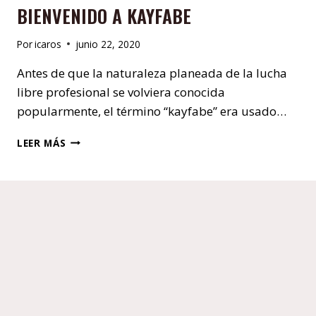
BIENVENIDO A KAYFABE
Por
icaros
junio 22, 2020
Antes de que la naturaleza planeada de la lucha
libre profesional se volviera conocida
popularmente, el término “kayfabe” era usado…
BIENVENIDO
LEER MÁS
A
KAYFABE
End of content
HOME – ESPAÑOL