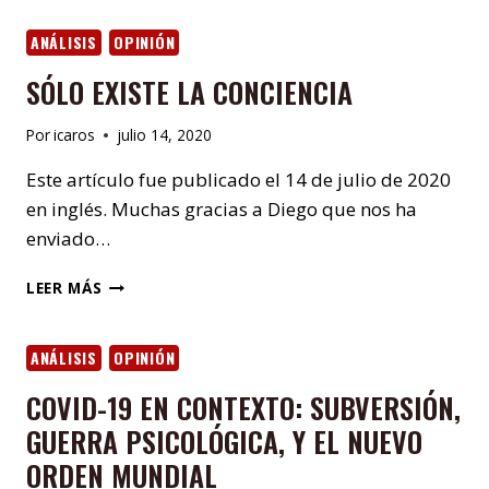
LA
CONSCIENCIA
ANÁLISIS
OPINIÓN
SÓLO EXISTE LA CONCIENCIA
Por
icaros
julio 14, 2020
Este artículo fue publicado el 14 de julio de 2020
en inglés. Muchas gracias a Diego que nos ha
enviado…
SÓLO
LEER MÁS
EXISTE
LA
CONCIENCIA
ANÁLISIS
OPINIÓN
COVID-19 EN CONTEXTO: SUBVERSIÓN,
GUERRA PSICOLÓGICA, Y EL NUEVO
ORDEN MUNDIAL