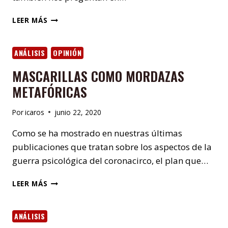
SOBRE
LEER MÁS
EL
FUTURO
DE
ANÁLISIS
OPINIÓN
LAS
MASCARILLAS COMO MORDAZAS
REDES
SOCIALES
METAFÓRICAS
Por
icaros
junio 22, 2020
Como se ha mostrado en nuestras últimas
publicaciones que tratan sobre los aspectos de la
guerra psicológica del coronacirco, el plan que…
MASCARILLAS
LEER MÁS
COMO
MORDAZAS
METAFÓRICAS
ANÁLISIS