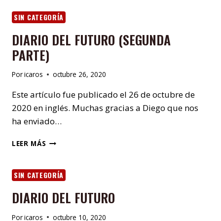
Y
LA
SIN CATEGORÍA
FASE
DIARIO DEL FUTURO (SEGUNDA
PARTE)
Por
icaros
octubre 26, 2020
Este artículo fue publicado el 26 de octubre de
2020 en inglés. Muchas gracias a Diego que nos
ha enviado…
DIARIO
LEER MÁS
DEL
FUTURO
(SEGUNDA
SIN CATEGORÍA
PARTE)
DIARIO DEL FUTURO
Por
icaros
octubre 10, 2020